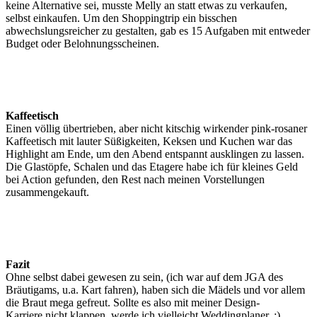
keine Alternative sei, musste Melly an statt etwas zu verkaufen,
selbst einkaufen. Um den Shoppingtrip ein bisschen
abwechslungsreicher zu gestalten, gab es 15 Aufgaben mit entweder
Budget oder Belohnungsscheinen.
Kaffeetisch
Einen völlig übertrieben, aber nicht kitschig wirkender pink-rosaner
Kaffeetisch mit lauter Süßigkeiten, Keksen und Kuchen war das
Highlight am Ende, um den Abend entspannt ausklingen zu lassen.
Die Glastöpfe, Schalen und das Etagere habe ich für kleines Geld
bei Action gefunden, den Rest nach meinen Vorstellungen
zusammengekauft.
Fazit
Ohne selbst dabei gewesen zu sein, (ich war auf dem JGA des
Bräutigams, u.a. Kart fahren), haben sich die Mädels und vor allem
die Braut mega gefreut. Sollte es also mit meiner Design-
Karriere nicht klappen, werde ich vielleicht Weddingplaner. ;)